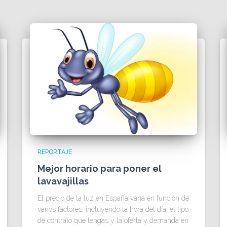
REPORTAJE
Mejor horario para poner el
lavavajillas
El precio de la luz en España varía en función de
varios factores, incluyendo la hora del día, el tipo
de contrato que tengas y la oferta y demanda en