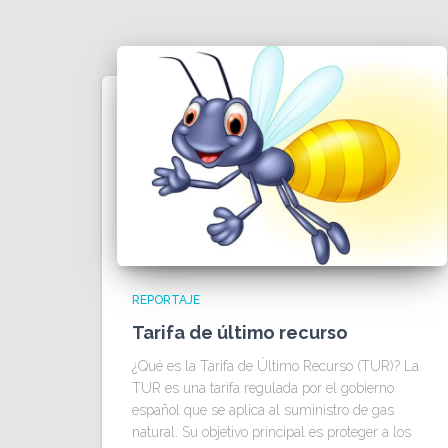
REPORTAJE
Tarifa de último recurso
¿Qué es la Tarifa de Último Recurso (TUR)? La
TUR es una tarifa regulada por el gobierno
español que se aplica al suministro de gas
natural. Su objetivo principal es proteger a los