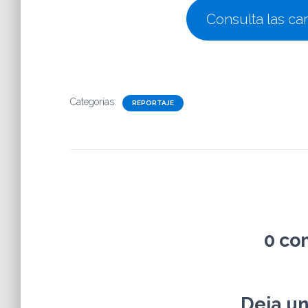
Consulta las car
Categorías:
REPORTAJE
0 co
Deja u