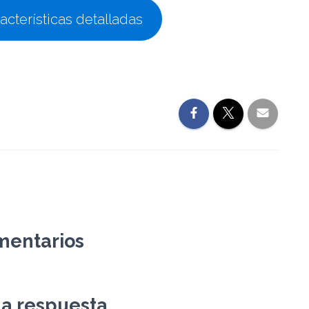
acterísticas detalladas
mentarios
na respuesta