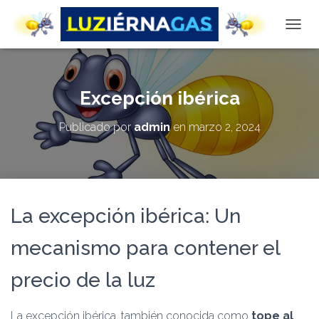
CAMBI
Excepción ibérica
Publicado por
admin
en
marzo 2, 2024
La excepción ibérica: Un
mecanismo para contener el
precio de la luz
La excepción ibérica, también conocida como
tope al